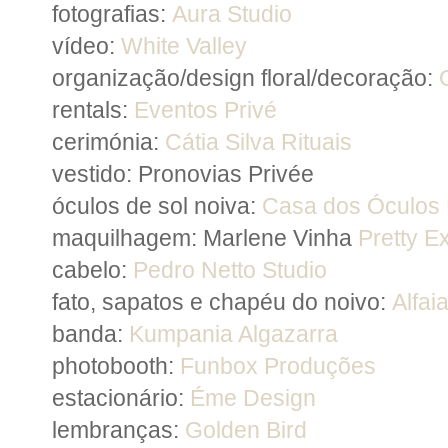
fotografias:
Aura Studio
vídeo:
White Valley
organização/design floral/decoração:
rentals:
Eventos Privé
cerimónia:
Cátia Silva Rituais
vestido: Pronovias Privée
óculos de sol noiva:
Casa dos Óculos
maquilhagem: Marlene Vinha
Pretty Ex
cabelo:
Pedro Netto Studio
fato, sapatos e chapéu do noivo:
Alfai
banda:
Kumpania Algazarra
photobooth:
Funbox Produções
estacionário:
Éme Design
lembranças:
Golden Bird