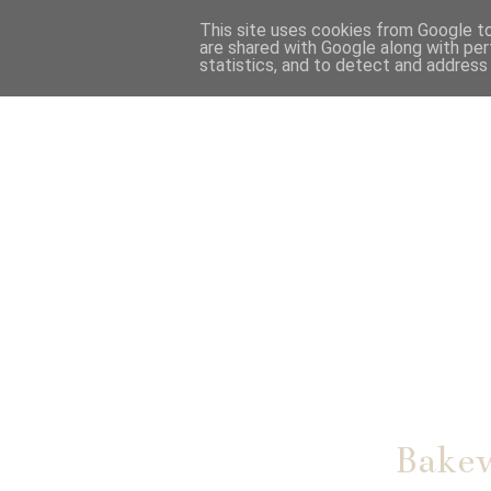
This site uses cookies from Google to 
are shared with Google along with per
statistics, and to detect and address
Bakew