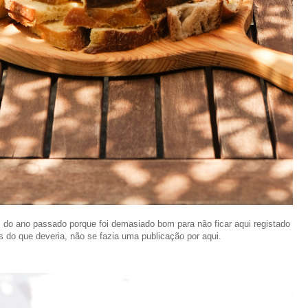
s do ano passado porque foi demasiado bom para não ficar aqui registado
 do que deveria, não se fazia uma publicação por aqui.