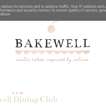
deliver its services and to analyze traffic. Your IP address and
formance and security metrics to ensure quality of service, ge
 abuse.
2.4.25
ell Dining Club