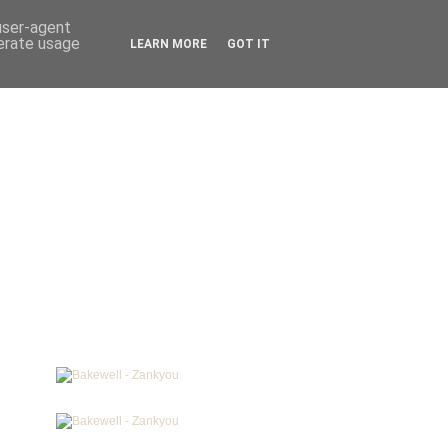
 user-agent
nerate usage
LEARN MORE
GOT IT