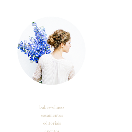
sobre
Etiquetas
bakewellness
casamentos
editoriais
eventos