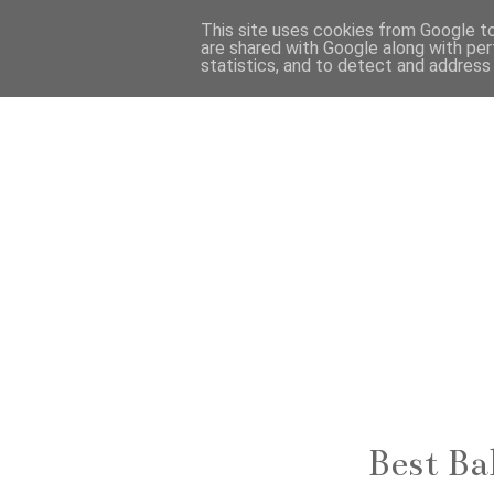
This site uses cookies from Google to 
are shared with Google along with per
statistics, and to detect and address
Best Ba