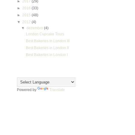
►
2017
(29)
►
2016
(33)
►
2015
(48)
▼
2012
(4)
▼
dezembro
(4)
London Cupcake Tours
Best Bakeries in London III
Best Bakeries in London II
Best Bakeries in London I
Translate
Powered by
Translate