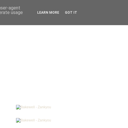
 user-agent
nerate usage
LEARN MORE
GOT IT