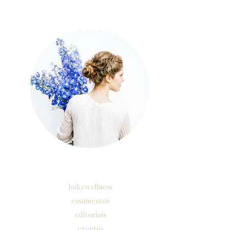
sobre
Etiquetas
bakewellness
casamentos
editoriais
eventos