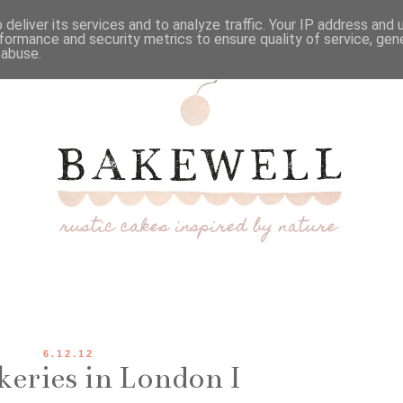
deliver its services and to analyze traffic. Your IP address and
formance and security metrics to ensure quality of service, ge
 abuse.
6.12.12
keries in London I