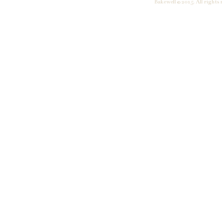
Bakewell © 2015. All rights