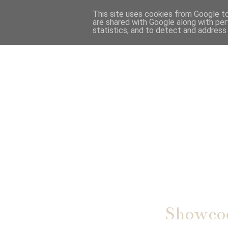
This site uses cookies from Google to 
are shared with Google along with per
statistics, and to detect and address
Showcoo