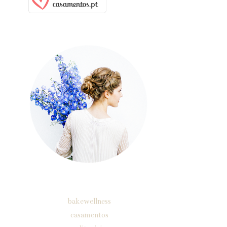
sobre
Etiquetas
bakewellness
casamentos