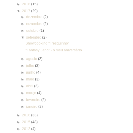
►
2018
(15)
▼
2017
(29)
►
dezembro
(2)
►
novembro
(2)
►
outubro
(1)
▼
setembro
(2)
Showcooking "Fresquinho"
"Fantasy Land" - o meu aniversário
►
agosto
(2)
►
julho
(2)
►
junho
(4)
►
maio
(3)
►
abril
(3)
►
março
(4)
►
fevereiro
(2)
►
janeiro
(2)
►
2016
(33)
►
2015
(48)
►
2012
(4)