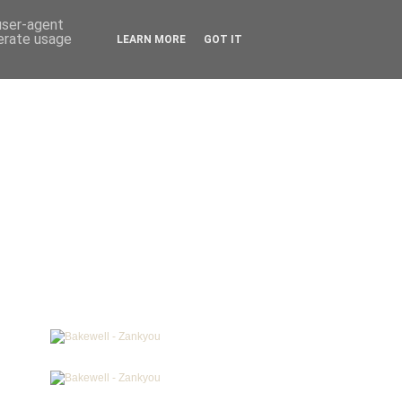
 user-agent
nerate usage
LEARN MORE
GOT IT