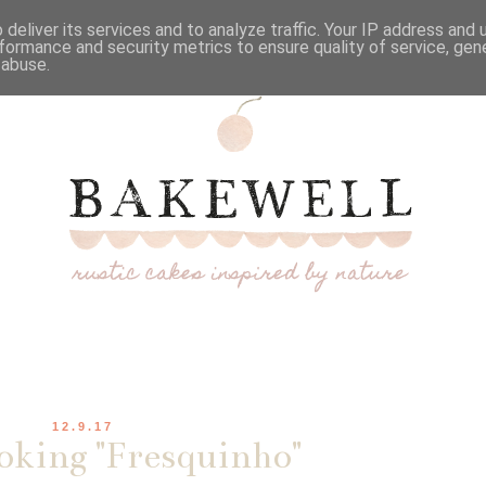
deliver its services and to analyze traffic. Your IP address and
formance and security metrics to ensure quality of service, ge
 abuse.
12.9.17
king "Fresquinho"