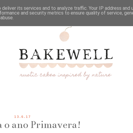
deliver its services and to analyze traffic. Your IP address and
formance and security metrics to ensure quality of service, ge
 abuse.
13.6.17
a o ano Primavera!