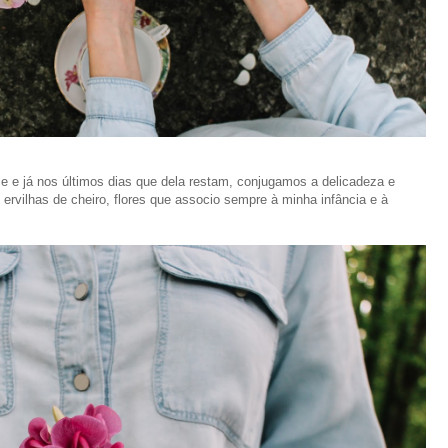
ce e já nos últimos dias que dela restam, conjugamos a delicadeza e
ervilhas de cheiro, flores que associo sempre à minha infância e à