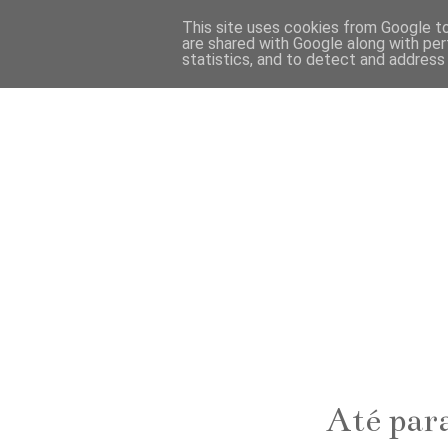
This site uses cookies from Google to 
are shared with Google along with per
statistics, and to detect and address
Até par