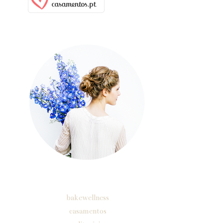
sobre
Etiquetas
bakewellness
casamentos