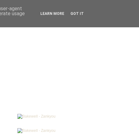
 user-agent
nerate usage
LEARN MORE
GOT IT