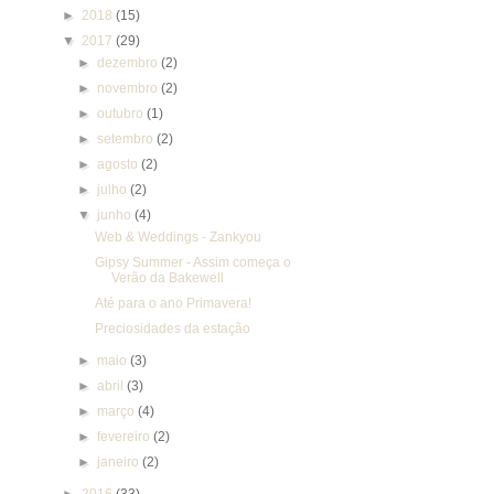
►
2018
(15)
▼
2017
(29)
►
dezembro
(2)
►
novembro
(2)
►
outubro
(1)
►
setembro
(2)
►
agosto
(2)
►
julho
(2)
▼
junho
(4)
Web & Weddings - Zankyou
Gipsy Summer - Assim começa o
Verão da Bakewell
Até para o ano Primavera!
Preciosidades da estação
►
maio
(3)
►
abril
(3)
►
março
(4)
►
fevereiro
(2)
►
janeiro
(2)